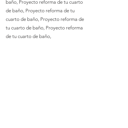
baño,
Proyecto reforma de tu cuarto
de baño,
Proyecto reforma de tu
cuarto de baño,
Proyecto reforma de
tu cuarto de baño, Proyecto reforma
de tu cuarto de baño,
C\ Carratalá 6
03007 Alicante
Tel.
965124805
marset@proyectosmarset.com
Contacto