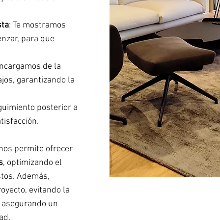
sta
: Te mostramos
nzar, para que
encargamos de la
ajos, garantizando la
guimiento posterior a
tisfacción.
 nos permite ofrecer
s
, optimizando el
stos. Además,
oyecto, evitando la
y asegurando un
ad.